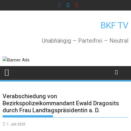
Skip
to
content
BKF TV
Unabhängig – Parteifrei – Neutral
Verabschiedung von
Bezirkspolizeikommandant Ewald Dragosits
durch Frau Landtagspräsidentin a. D.
1. Juli 2025