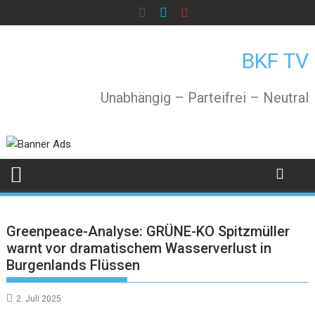
Skip
to
content
BKF TV
Unabhängig – Parteifrei – Neutral
Greenpeace-Analyse: GRÜNE-KO Spitzmüller
warnt vor dramatischem Wasserverlust in
Burgenlands Flüssen
2. Juli 2025