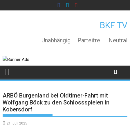
Skip
to
content
BKF TV
Unabhängig – Parteifrei – Neutral
ARBÖ Burgenland bei Oldtimer-Fahrt mit
Wolfgang Böck zu den Schlossspielen in
Kobersdorf
21. Juli 2025