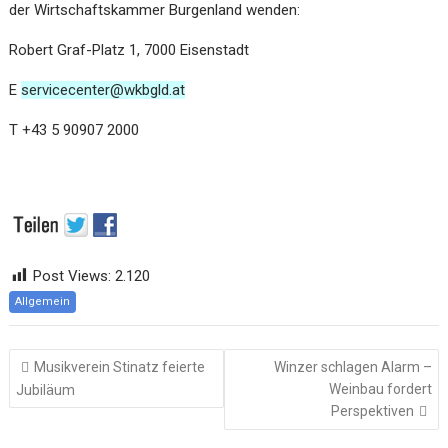
der Wirtschaftskammer Burgenland wenden:
Robert Graf-Platz 1, 7000 Eisenstadt
E
servicecenter@wkbgld.at
T +43 5 90907 2000
Post Views:
2.120
Allgemein
Beitragsnavigation
Musikverein Stinatz feierte
Winzer schlagen Alarm –
Weinbau fordert
Jubiläum
Perspektiven