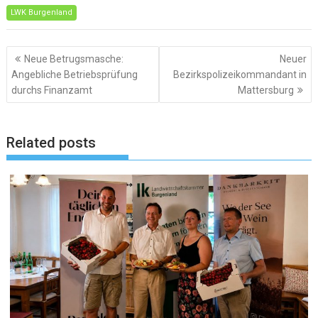
LWK Burgenland
Beitragsnavigation
Neue Betrugsmasche:
Neuer
Angebliche Betriebsprüfung
Bezirkspolizeikommandant in
durchs Finanzamt
Mattersburg
Related posts