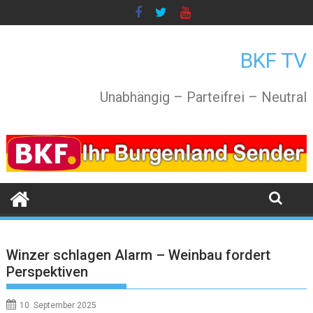
Skip
to
content
BKF TV
Unabhängig – Parteifrei – Neutral
Winzer schlagen Alarm – Weinbau fordert
Perspektiven
10. September 2025