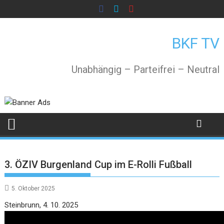
Skip
to
content
BKF TV
Unabhängig – Parteifrei – Neutral
3. ÖZIV Burgenland Cup im E-Rolli Fußball
5. Oktober 2025
Video
Steinbrunn, 4. 10. 2025
Player