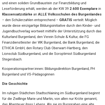
und einen soliden Grundbaustein zur Finanzbildung und
Leseförderung erhält, werden ab der KW 39
2.600 Exemplare
in
Klassensatzstärke
an
ALLE Volksschulen des Burgenlandes
– den Schülerzahlen entsprechend –
GRATIS
verteilt. Möglich
wurde diese einzigartige Bildungsinitiative durch den Kinder- und
Jugendbuchverlag wortweit mithilfe der Unterstützung durch das
Kulturland Burgenland, den Verein Schule & Kultur, die FG
Finanzdienstleister der WK Burgenland, die Bank Burgenland, die
ETHICA GmbH, den Rotary Club Oberwart-Hartberg, den
Lionsclub Südburgenland, und die Soroptimist Südburgenland
Stegersbach.
Kooperationspartner:innen
:
Bildungsdirektion Burgenland, PH
Burgenland und VS-Pädagoginnen
Die Geschichte
Im ruhigen Städtchen Stadtschlaining im Südburgenland beginnt
für die Zwillinge Marie und Martin, von allen nur Kröte genannt,
das Abenteuer ihres Lebens. Als sie im Burggraben eine alte