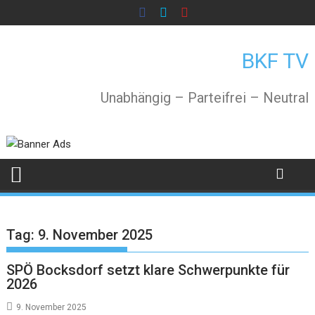
Skip
to
content
BKF TV
Unabhängig – Parteifrei – Neutral
Tag:
9. November 2025
SPÖ Bocksdorf setzt klare Schwerpunkte für
2026
9. November 2025