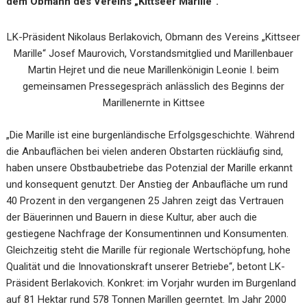
dem Obmann des Vereins „Kittseer Marille“.
LK-Präsident Nikolaus Berlakovich, Obmann des Vereins „Kittseer
Marille“ Josef Maurovich, Vorstandsmitglied und Marillenbauer
Martin Hejret und die neue Marillenkönigin Leonie I. beim
gemeinsamen Pressegespräch anlässlich des Beginns der
Marillenernte in Kittsee
„
Die Marille ist eine burgenländische Erfolgsgeschichte. Während
die Anbauflächen bei vielen anderen Obstarten rückläufig sind,
haben unsere Obstbaubetriebe das Potenzial der Marille erkannt
und konsequent genutzt. Der Anstieg der Anbaufläche um rund
40 Prozent in den vergangenen 25 Jahren zeigt das Vertrauen
der Bäuerinnen und Bauern in diese Kultur, aber auch die
gestiegene Nachfrage der Konsumentinnen und Konsumenten.
Gleichzeitig steht die Marille für regionale Wertschöpfung, hohe
Qualität und die Innovationskraft unserer Betriebe“, betont LK-
Präsident Berlakovich. Konkret: i
m Vorjahr wurden im Burgenland
auf 81 Hektar rund 578 Tonnen Marillen geerntet. Im Jahr 2000