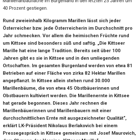
Marillenanbaufläche im Burgenland in den letzten 25 Jahren um
40 Prozent gestiegen.
Rund zweieinhalb Kilogramm Marillen lässt sich jeder
Österreicher bzw. jede Österreicherin im Durchschnitt pro
Jahr schmecken. Vor allem die heimischen Früchte rund
um Kittsee sind besonders süß und saftig.
„Die Kittseer
Marille hat eine lange Tradition. Bereits seit über 100
Jahren gibt es sie in Kittsee und in den umliegenden
Ortschaften. Im gesamten Burgenland werden von etwa 81
Betrieben auf einer Fläche von zirka 82 Hektar Marillen
angepflanzt. In Kittsee allein stehen rund 30.000
Marillenbäume, die von etwa 45 Obstbäuerinnen und
Obstbauern kultiviert werden. Die Marillenernte in Kittsee
hat gerade begonnen. Dieses Jahr rechnen die
Marillenbäuerinnen und Marillenbauern mit einer
durchschnittlichen Ernte mit
ausgezeichneter Qualität
“,
erklärt LK-Präsident Nikolaus Berlakovich bei einem
Pressegespräch in Kittsee gemeinsam mit Josef Maurovich,