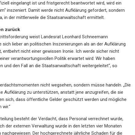
iell eingelangt ist und fristgerecht beantwortet wird, wird ein
atum“ inszeniert. Damit werde nicht Aufklärung gefordert, sondern
, in der mittlerweile die Staatsanwaltschaft ermittelt.
en zurück
trittsforderung weist Landesrat Leonhard Schneemann
 sich lieber an politischen Inszenierungen als an der Aufklärung
, entbehrt nicht einer gewissen Ironie. Ich werde sicher nicht
einer verantwortungsvollen Politik erwartet wird: Wir haben
und den Fall an die Staatsanwaltschaft weitergeleitet“, so
 Verdachtsmomenten nicht wegsehen, sondern müsse handeln. „Die
e Aufklärung zu unterstützen, anstatt jene anzugreifen, die sie
en sich, dass öffentliche Gelder geschützt werden und mögliche
wir.“
ilung besteht der Verdacht, dass Personal verrechnet wurde,
eich der externen Verwaltung wurde in den letzten vier Monaten
ch nachgewiesen. Der hochgerechnete jährliche Schaden für die