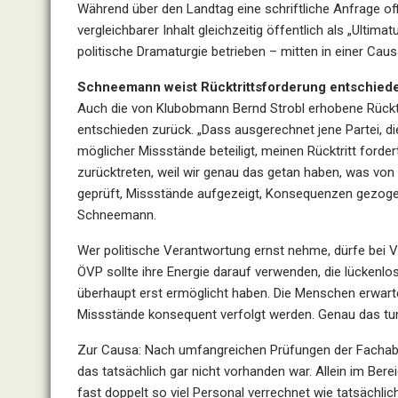
Während über den Landtag eine schriftliche Anfrage offiz
vergleichbarer Inhalt gleichzeitig öffentlich als „Ultim
politische Dramaturgie betrieben – mitten in einer Causa
Schneemann weist Rücktrittsforderung entschied
Auch die von Klubobmann Bernd Strobl erhobene Rück
entschieden zurück. „Dass ausgerechnet jene Partei, die
möglicher Missstände beteiligt, meinen Rücktritt fordert
zurücktreten, weil wir genau das getan haben, was von 
geprüft, Missstände aufgezeigt, Konsequenzen gezogen 
Schneemann.
Wer politische Verantwortung ernst nehme, dürfe bei
ÖVP sollte ihre Energie darauf verwenden, die lückenlos
überhaupt erst ermöglicht haben. Die Menschen erwart
Missstände konsequent verfolgt werden. Genau das tun 
Zur Causa: Nach umfangreichen Prüfungen der Fachabte
das tatsächlich gar nicht vorhanden war. Allein im Ber
fast doppelt so viel Personal verrechnet wie tatsächli