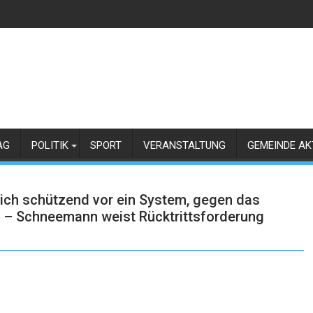
AG
POLITIK
SPORT
VERANSTALTUNG
GEMEINDE AK
 sich schützend vor ein System, gegen das
lt – Schneemann weist Rücktrittsforderung