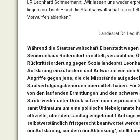
LR Leonhard Schneemann: „Wir lassen uns weder erpre
liegen am Tisch – und die Staatsanwaltschaft ermittelt.
Vorwürfen ablenken.“
Landesrat Dr. Leon
Während die Staatsanwaltschaft Eisenstadt wege
Seniorenhaus Rudersdorf ermittelt, versucht die Ö
Rücktrittsforderung gegen Soziallandesrat Leonh
Aufklärung einzufordern und Antworten von den Ver
Angriffe gegen jene, die die Missstände aufgedeck
Strafverfolgungsbehörden übermittelt haben. Für S
von den laufenden Ermittlungen und den schwerw
Strobl weder unter Druck setzen noch erpressen l
samt Ultimatum um eine politische Nebelgranate ha
offizielle, über den Landtag eingebracht Anfrage
selbstverständlich fristgerecht beantwortet werden
um Aufklärung, sondern um Ablenkung“, stellt La