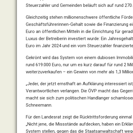
Steuerzahler und Gemeinden beläuft sich auf rund 270.
Gleichzeitig stehen millionenschwere öffentliche För
Geschäftsführerinnen-Gehalt sowie die Finanzierung ei
Euro an öffentlichen Mitteln in die Einrichtung für gerad
Luxus der Betreiberin investiert wurde: Ein Jahresgeh
Euro im Jahr 2024 und ein vom Steuerzahler finanzier
Gekrönt wird das System von einem dubiosen Immobilie
rund 619.000 Euro, nur um es kurz darauf für rund 2 Mil
weiterzuverkaufen – ein Gewinn von mehr als 1,3 Millio
„Jeder, der jetzt ernsthaft an Aufklärung interessiert 
Verantwortlichen verlangen. Die ÖVP macht das Gegentei
macht sie sich zum politischen Handlanger schamloser 
Schneemann.
Für den Landesrat zeigt die Rücktrittsforderung einmal 
„Nicht jene, die Missstände aufdecken, haben ein Erklär
System stellen, gegen das die Staatsanwaltschaft weg