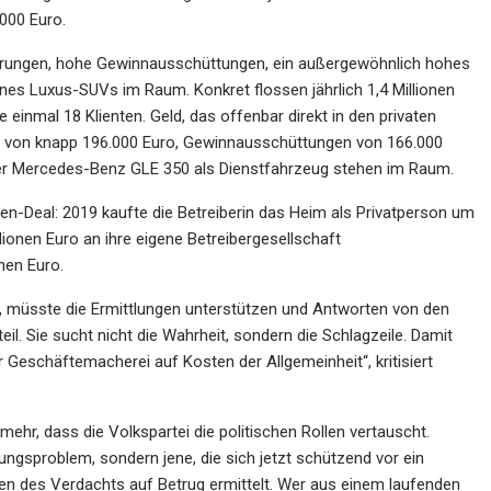
000 Euro.
derungen, hohe Gewinnausschüttungen, ein außergewöhnlich hohes
nes Luxus-SUVs im Raum. Konkret flossen jährlich 1,4 Millionen
e einmal 18 Klienten. Geld, das offenbar direkt in den privaten
alt von knapp 196.000 Euro, Gewinnausschüttungen von 166.000
ter Mercedes-Benz GLE 350 als Dienstfahrzeug stehen im Raum.
n-Deal: 2019 kaufte die Betreiberin das Heim als Privatperson um
lionen Euro an ihre eigene Betreibergesellschaft
nen Euro.
ist, müsste die Ermittlungen unterstützen und Antworten von den
l. Sie sucht nicht die Wahrheit, sondern die Schlagzeile. Damit
Geschäftemacherei auf Kosten der Allgemeinheit“, kritisiert
mehr, dass die Volkspartei die politischen Rollen vertauscht.
ungsproblem, sondern jene, die sich jetzt schützend vor ein
en des Verdachts auf Betrug ermittelt. Wer aus einem laufenden