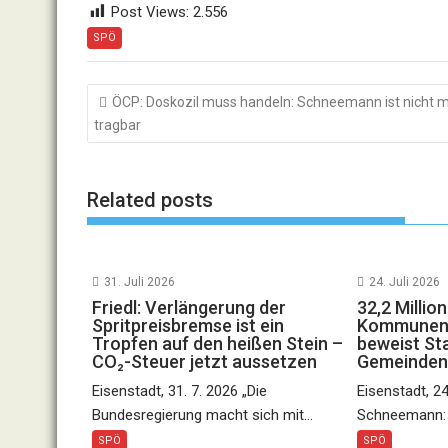
Post Views:
2.556
SPÖ
Beitragsnavigation
ÖCP: Doskozil muss handeln: Schneemann ist nicht 
tragbar
Related posts
31. Juli 2026
24. Juli 2026
Friedl: Verlängerung der
32,2 Millio
Spritpreisbremse ist ein
Kommunen:
Tropfen auf den heißen Stein –
beweist Sta
CO₂-Steuer jetzt aussetzen
Gemeinden 
Eisenstadt, 31. 7. 2026 „Die
Eisenstadt, 24
Bundesregierung macht sich mit...
Schneemann: 
SPÖ
SPÖ