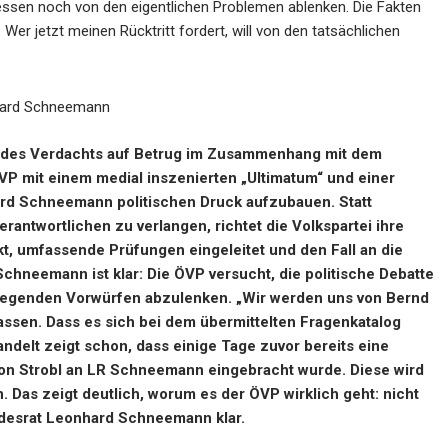
ssen noch von den eigentlichen Problemen ablenken. Die Fakten
 Wer jetzt meinen Rücktritt fordert, will von den tatsächlichen
hard Schneemann
n des Verdachts auf Betrug im Zusammenhang mit dem
VP mit einem medial inszenierten „Ultimatum“ und einer
ard Schneemann politischen Druck aufzubauen. Statt
antwortlichen zu verlangen, richtet die Volkspartei ihre
t, umfassende Prüfungen eingeleitet und den Fall an die
chneemann ist klar: Die ÖVP versucht, die politische Debatte
iegenden Vorwürfen abzulenken. „Wir werden uns von Bernd
assen. Dass es sich bei dem übermittelten Fragenkatalog
ndelt zeigt schon, dass einige Tage zuvor bereits eine
 von Strobl an LR Schneemann eingebracht wurde. Diese wird
. Das zeigt deutlich, worum es der ÖVP wirklich geht: nicht
ndesrat Leonhard Schneemann klar.