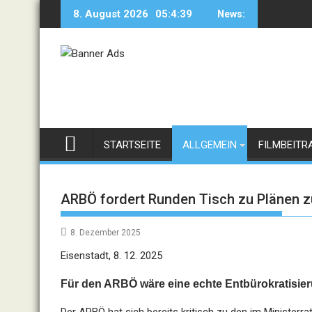
Skip
8. August 2026
05:4:39
News:
to
content
STARTSEITE
ALLGEMEIN
FILMBEITR
ARBÖ fordert Runden Tisch zu Plänen z
8. Dezember 2025
Eisenstadt, 8. 12. 2025
Für den ARBÖ wäre eine echte Entbürokratisie