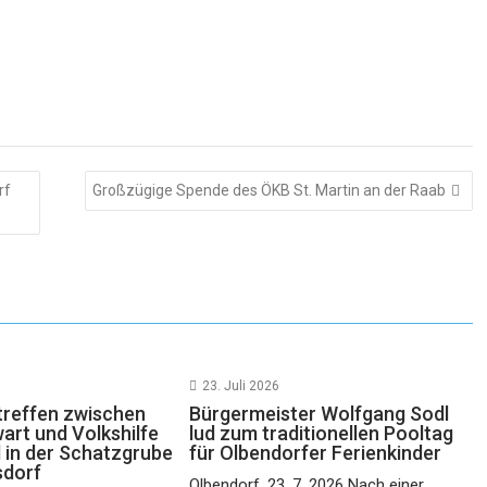
rf
Großzügige Spende des ÖKB St. Martin an der Raab
23. Juli 2026
reffen zwischen
Bürgermeister Wolfgang Sodl
rt und Volkshilfe
lud zum traditionellen Pooltag
 in der Schatzgrube
für Olbendorfer Ferienkinder
sdorf
Olbendorf, 23. 7. 2026 Nach einer