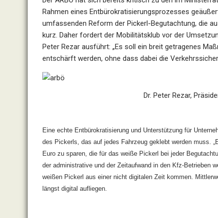
Der ARBÖ hat sich bereits kritisch zu den im Minister
Rahmen eines Entbürokratisierungsprozesses geäußert.
umfassenden Reform der Pickerl-Begutachtung, die auss
kurz. Daher fordert der Mobilitätsklub vor der Umsetzu
Peter Rezar ausführt: „Es soll ein breit getragenes M
entschärft werden, ohne dass dabei die Verkehrssicherhe
Dr. Peter Rezar, Präsi
Eine echte Entbürokratisierung und Unterstützung für Untern
des Pickerls, das auf jedes Fahrzeug geklebt werden muss. „Ei
Euro zu sparen, die für das weiße Pickerl bei jeder Begutach
der administrative und der Zeitaufwand in den Kfz-Betrieben 
weißen Pickerl aus einer nicht digitalen Zeit kommen. Mittlerwe
längst digital aufliegen.