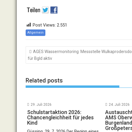
Post Views:
2.551
Allgemein
Beitragsnavigation
AGES Wassermonitoring: Messstelle Wulkaprodersdo
für Bgld aktiv
Related posts
29. Juli 2026
24. Juli 2026
Schulstartaktion 2026:
Austauscht
Chancengleichheit für jedes
AMS Oberwa
Kind
Burgenland
Großpeter
Güssing, 29. 7. 2026 Der Beginn eines