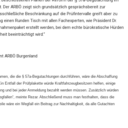
rat beschlossenen Plänen der Reform der § 57a-Begutachtung im
 Der ARBÖ zeigt sich grundsätzlich gesprächsbereit zur
chließliche Beschränkung auf die Prüfintervalle greift aber zu
ng einen Runden Tisch mit allen Fachexperten, wie Präsident Dr.
aßnahmenpaket erstellt werden, bei dem echte bürokratische Hürden
it beeinträchtigt wird.“
dent ARBÖ Burgenland
ehmen, die die § 57a-Begutachtungen durchführen, wäre die Abschaffung
n Entfall der Prüfplakette würde Kraftfahrzeugbesitzern helfen, einige
tung und bei jeder Anmeldung bezahlt werden müssen. Zusätzlich würden
wegfallen“, meinte Rezar. Abschließend muss man festhalten, dass die
ile wäre ein Wegfall ein Beitrag zur Nachhaltigkeit, da alle Gutachten