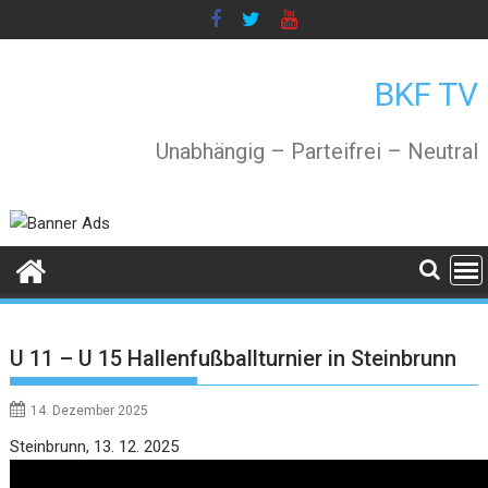
Skip
to
content
BKF TV
Unabhängig – Parteifrei – Neutral
U 11 – U 15 Hallenfußballturnier in Steinbrunn
14. Dezember 2025
Video
Steinbrunn, 13. 12. 2025
Player