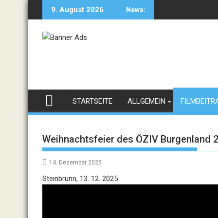
Skip
9. August 2026
News:
to
content
STARTSEITE
ALLGEMEIN
FILMBEITR
Weihnachtsfeier des ÖZIV Burgenland 
14. Dezember 2025
Video
Steinbrunn, 13. 12. 2025
Player