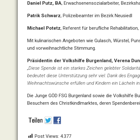
Daniel Putz, BA
, Erwachsenensozialarbeiter, Bezirk
Patrik Schwarz
, Polizeibeamter im Bezirk Neusiedl
Michael Potetz
, Referent für berufliche Rehabilitatio
Mit kulinarischen Angeboten wie Gulasch, Würstel, Pun
und vorweihnachtliche Stimmung.
Präsidentin der Volkshilfe Burgenland,
Verena Dun
„Diese Spende ist ein starkes Zeichen gelebter Solidaritä
bedeutet diese Unterstützung sehr viel. Dank des En
Weihnachtswünsche erfüllen und Kindern ein Lächeln in
Die Junge GÖD FSG Burgenland sowie die Volkshilfe Bu
Besuchern des Christkindlmarktes, deren Spendenberei
Post Views:
4.377