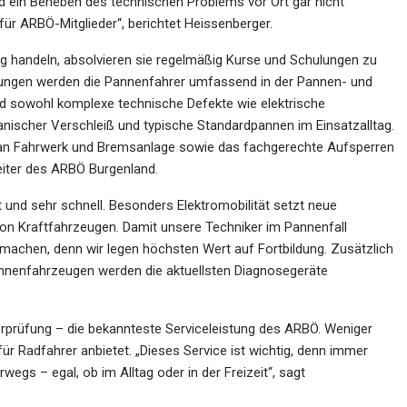
d ein Beheben des technischen Problems vor Ort gar nicht
 für ARBÖ-Mitglieder“, berichtet Heissenberger.
ig handeln, absolvieren sie regelmäßig Kurse und Schulungen zu
dungen werden die Pannenfahrer umfassend in der Pannen- und
nd sowohl komplexe technische Defekte wie elektrische
nischer Verschleiß und typische Standardpannen im Einsatzalltag.
an Fahrwerk und Bremsanlage sowie das fachgerechte Aufsperren
Leiter des ARBÖ Burgenland.
 und sehr schnell. Besonders Elektromobilität setzt neue
von Kraftfahrzeugen. Damit unsere Techniker im Pannenfall
 machen, denn wir legen höchsten Wert auf Fortbildung. Zusätzlich
Pannenfahrzeugen werden die aktuellsten Diagnosegeräte
erprüfung – die bekannteste Serviceleistung des ARBÖ. Weniger
r Radfahrer anbietet. „Dieses Service ist wichtig, denn immer
gs – egal, ob im Alltag oder in der Freizeit“, sagt