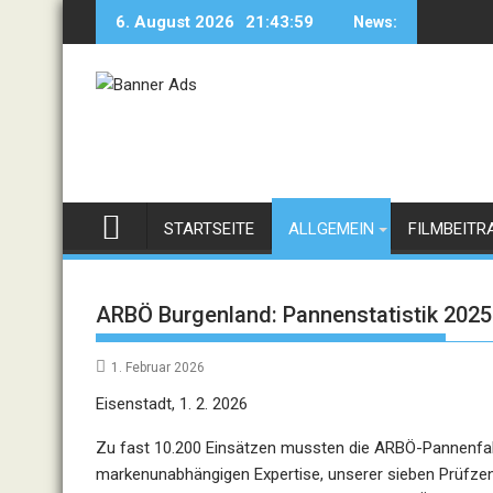
Skip
6. August 2026
21:43:59
News:
to
content
STARTSEITE
ALLGEMEIN
FILMBEITR
ARBÖ Burgenland: Pannenstatistik 2025
1. Februar 2026
Eisenstadt, 1. 2. 2026
Zu fast 10.200 Einsätzen mussten die ARBÖ-Pannenfah
markenunabhängigen Expertise, unserer sieben Prüfzen