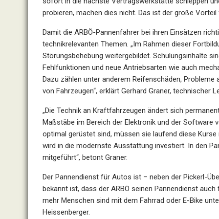
sofort in die nächste Vertragswerkstätte schleppen un
probieren, machen dies nicht. Das ist der große Vorteil
Damit die ARBÖ-Pannenfahrer bei ihren Einsätzen richt
technikrelevanten Themen. „Im Rahmen dieser Fortbil
Störungsbehebung weitergebildet. Schulungsinhalte si
Fehlfunktionen und neue Antriebsarten wie auch mecha
Dazu zählen unter anderem Reifenschäden, Probleme 
von Fahrzeugen“, erklärt Gerhard Graner, technischer 
„Die Technik an Kraftfahrzeugen ändert sich permanent
Maßstäbe im Bereich der Elektronik und der Software 
optimal gerüstet sind, müssen sie laufend diese Kurse
wird in die modernste Ausstattung investiert. In den 
mitgeführt“, betont Graner.
Der Pannendienst für Autos ist – neben der Pickerl-Üb
bekannt ist, dass der ARBÖ seinen Pannendienst auch fü
mehr Menschen sind mit dem Fahrrad oder E-Bike unterwe
Heissenberger.