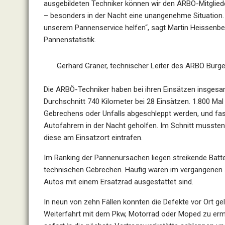
ausgebildeten Techniker können wir den ARBÖ-Mitglieder
– besonders in der Nacht eine unangenehme Situation. 
unserem Pannenservice helfen“, sagt Martin Heissenber
Pannenstatistik.
Gerhard Graner, technischer Leiter des ARBÖ Burge
Die ARBÖ-Techniker haben bei ihren Einsätzen insgesa
Durchschnitt 740 Kilometer bei 28 Einsätzen. 1.800 Ma
Gebrechens oder Unfalls abgeschleppt werden, und fas
Autofahrern in der Nacht geholfen. Im Schnitt mussten
diese am Einsatzort eintrafen.
Im Ranking der Pannenursachen liegen streikende Batte
technischen Gebrechen. Häufig waren im vergangenen 
Autos mit einem Ersatzrad ausgestattet sind.
In neun von zehn Fällen konnten die Defekte vor Ort ge
Weiterfahrt mit dem Pkw, Motorrad oder Moped zu ermög