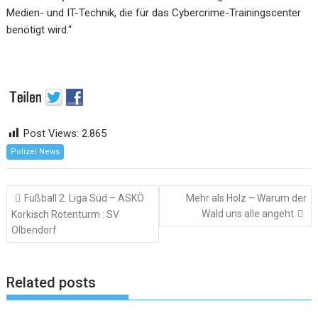
Medien- und IT-Technik, die für das Cybercrime-Trainingscenter
benötigt wird.“
Post Views:
2.865
Polizei News
Beitragsnavigation
Fußball 2. Liga Süd – ASKÖ
Mehr als Holz – Warum der
Wald uns alle angeht
Korkisch Rotenturm : SV
Olbendorf
Related posts