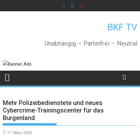
Skip
to
content
BKF TV
Unabhängig – Parteifrei – Neutral
Mehr Polizeibedienstete und neues
Cybercrime-Trainingscenter für das
Burgenland
17. März 2026