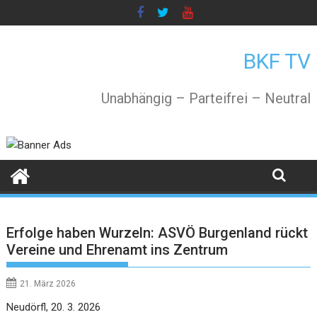
Skip
to
content
BKF TV
Unabhängig – Parteifrei – Neutral
Erfolge haben Wurzeln: ASVÖ Burgenland rückt
Vereine und Ehrenamt ins Zentrum
21. März 2026
Neudörfl, 20. 3. 2026