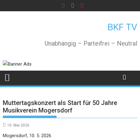
Skip
to
content
BKF TV
Unabhängig – Parteifrei – Neutral
Muttertagskonzert als Start für 50 Jahre
Musikverein Mogersdorf
10. Mai 2026
Mogersdorf, 10. 5. 2026