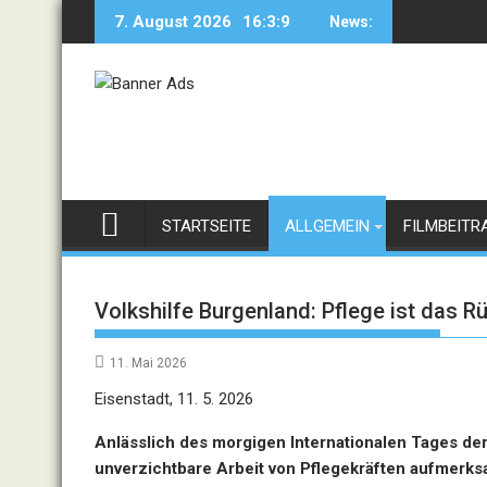
Skip
7. August 2026
16:3:9
News:
to
content
STARTSEITE
ALLGEMEIN
FILMBEITR
Volkshilfe Burgenland: Pflege ist das R
11. Mai 2026
Eisenstadt, 11. 5. 2026
Anlässlich des morgigen Internationalen Tages der
unverzichtbare Arbeit von Pflegekräften aufmerksa