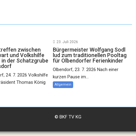
23. Juli 2026
reffen zwischen
Bürgermeister Wolfgang Sodl
rt und Volkshilfe
lud zum traditionellen Pooltag
 in der Schatzgrube
für Olbendorfer Ferienkinder
sdorf
Olbendorf, 23. 7. 2026 Nach einer
f, 24. 7. 2026 Volkshilfe
kurzen Pause im...
räsident Thomas König
Allgemein
© BKF TV KG