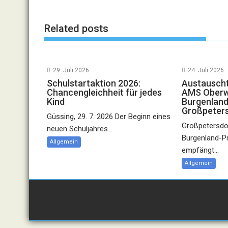
Related posts
29. Juli 2026
24. Juli 2026
Schulstartaktion 2026:
Austauscht
Chancengleichheit für jedes
AMS Oberwa
Kind
Burgenland
Großpeter
Güssing, 29. 7. 2026 Der Beginn eines
Großpetersdor
neuen Schuljahres...
Burgenland-P
Allgemein
empfängt...
Allgemein