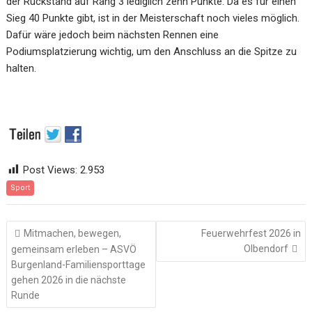
der Rückstand auf Rang 3 lediglich zehn Punkte. Da es für einen
Sieg 40 Punkte gibt, ist in der Meisterschaft noch vieles möglich.
Dafür wäre jedoch beim nächsten Rennen eine
Podiumsplatzierung wichtig, um den Anschluss an die Spitze zu
halten.
Post Views:
2.953
Sport
Beitragsnavigation
Mitmachen, bewegen,
Feuerwehrfest 2026 in
Olbendorf
gemeinsam erleben – ASVÖ
Burgenland-Familiensporttage
gehen 2026 in die nächste
Runde