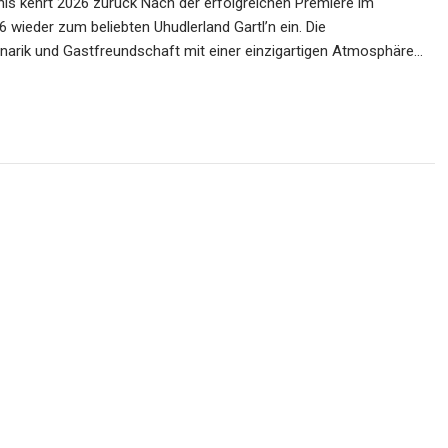
nis kehrt 2026 zurück Nach der erfolgreichen Premiere im
 wieder zum beliebten Uhudlerland Gartl’n ein. Die
linarik und Gastfreundschaft mit einer einzigartigen Atmosphäre…