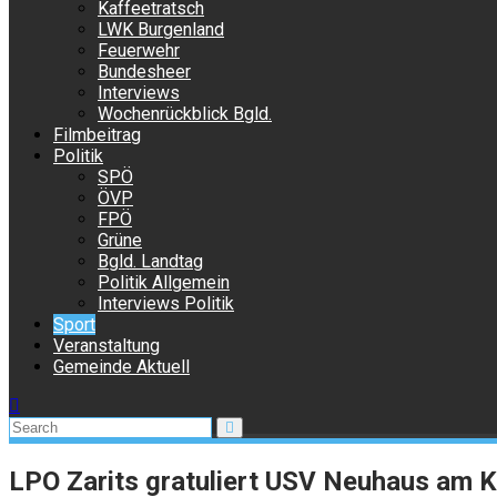
Kaffeetratsch
LWK Burgenland
Feuerwehr
Bundesheer
Interviews
Wochenrückblick Bgld.
Filmbeitrag
Politik
SPÖ
ÖVP
FPÖ
Grüne
Bgld. Landtag
Politik Allgemein
Interviews Politik
Sport
Veranstaltung
Gemeinde Aktuell
LPO Zarits gratuliert USV Neuhaus am K