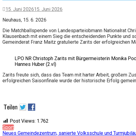
15. Juni 2026
15. Juni 2026
Neuhaus, 15. 6. 2026
Die Matchballspende von Landesparteiobmann Nationalrat Chri
Klausenbach mit einem Sieg die entscheidenden Punkte und sch
Gemeinderat Franz Maitz gratulierte Zarits der erfolgreichen
LPO NR Christoph Zarits mit Bürgermeisterin Monika Po
Hannes Huber (2.vl)
Zarits freute sich, dass das Team mit harter Arbeit, großem
erfolgreichen Saisonfinale wurde der historische Erfolg gemei
Post Views:
1.762
Sport
Beitragsnavigation
Neues Gemeindezentrum, sanierte Volksschule und Turmjubiläu