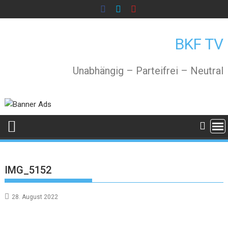
Skip
to
content
BKF TV
Unabhängig – Parteifrei – Neutral
IMG_5152
28. August 2022