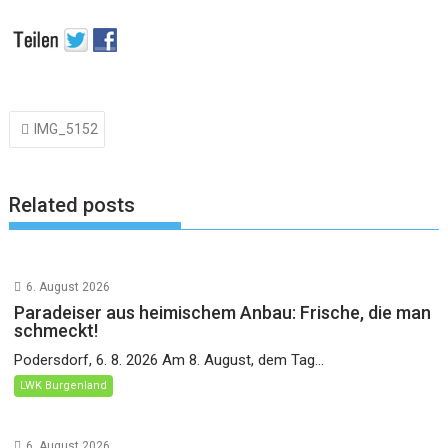
Beitragsnavigation
IMG_5152
Related posts
6. August 2026
Paradeiser aus heimischem Anbau: Frische, die man
schmeckt!
Podersdorf, 6. 8. 2026 Am 8. August, dem Tag...
LWK Burgenland
6. August 2026