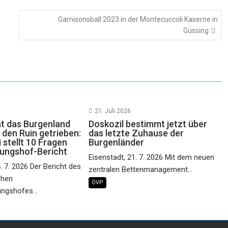
Garnisonsball 2023 in der Montecuccoli Kaserne in
Güssing
21. Juli 2026
at das Burgenland
Doskozil bestimmt jetzt über
in den Ruin getrieben:
das letzte Zuhause der
 stellt 10 Fragen
Burgenländer
ungshof-Bericht
Eisenstadt, 21. 7. 2026 Mit dem neuen
. 7. 2026 Der Bericht des
zentralen Bettenmanagement...
chen
ÖVP
ngshofes...