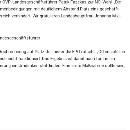
on ÖVP-Landesgeschäftsführer Patrik Fazekas zur NÖ-Wahl: „Die
ahmenbedingungen mit deutlichem Abstand Platz eins geschafft.
reich verhindert. Wir gratulieren Landeshauptfrau Johanna Mikl-
andesgeschäftsführer
Hochrechnung auf Platz drei hinter die FPÖ rutscht: „Offensichtlich
ch nicht funktioniert. Das Ergebnis ist damit auch für ihn ein
gierung ein Umdenken stattfinden. Eine erste Maßnahme sollte sein,