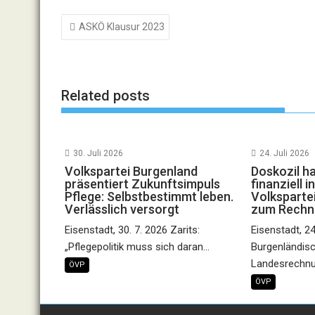
Beitragsnavigation
ASKÖ Klausur 2023
Related posts
30. Juli 2026
24. Juli 2026
Volkspartei Burgenland
Doskozil h
präsentiert Zukunftsimpuls
finanziell 
Pflege: Selbstbestimmt leben.
Volkspartei
Verlässlich versorgt
zum Rechn
Eisenstadt, 30. 7. 2026 Zarits:
Eisenstadt, 24
„Pflegepolitik muss sich daran...
Burgenländis
Landesrechnu
ÖVP
ÖVP