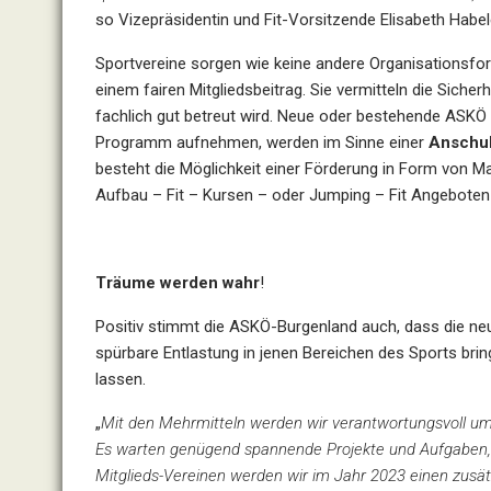
so Vizepräsidentin und Fit-Vorsitzende Elisabeth Habel
Sportvereine sorgen wie keine andere Organisationsf
einem fairen Mitgliedsbeitrag. Sie vermitteln die Siche
fachlich gut betreut wird. Neue oder bestehende ASKÖ S
Programm aufnehmen, werden im Sinne einer
Anschub
besteht die Möglichkeit einer Förderung in Form von M
Aufbau – Fit – Kursen – oder Jumping – Fit Angebot
Träume werden wahr
!
Positiv stimmt die ASKÖ-Burgenland auch, dass die neu
spürbare Entlastung in jenen Bereichen des Sports brin
lassen.
„
Mit den Mehrmitteln werden wir verantwortungsvoll umg
Es warten genügend spannende Projekte und Aufgaben, 
Mitglieds-Vereinen werden wir im Jahr 2023 einen zusä