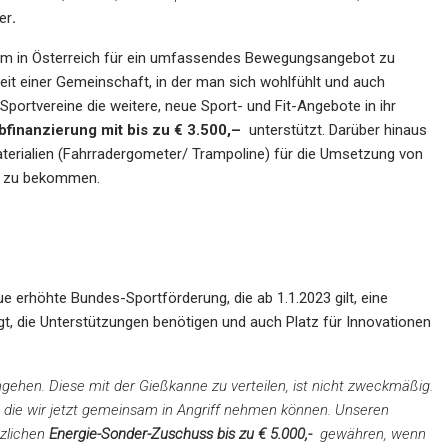
er
.
orm in Österreich für ein umfassendes Bewegungsangebot zu
rheit einer Gemeinschaft, in der man sich wohlfühlt und auch
portvereine die weitere, neue Sport- und Fit-Angebote in ihr
finanzierung mit bis zu € 3.500,–
unterstützt. Darüber hinaus
aterialien (Fahrradergometer/ Trampoline) für die Umsetzung von
en zu bekommen.
e erhöhte Bundes-Sportförderung, die ab 1.1.2023 gilt, eine
gt, die Unterstützungen benötigen und auch Platz für Innovationen
ehen. Diese mit der Gießkanne zu verteilen, ist nicht zweckmäßig.
die wir jetzt gemeinsam in Angriff nehmen können. Unseren
tzlichen
Energie-Sonder-Zuschuss bis zu € 5.000,-
gewähren, wenn