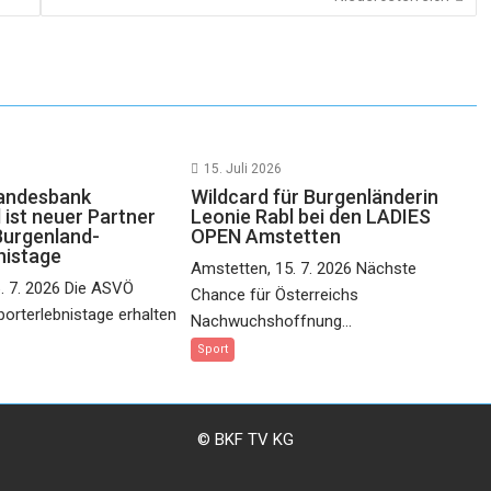
15. Juli 2026
landesbank
Wildcard für Burgenländerin
 ist neuer Partner
Leonie Rabl bei den LADIES
Burgenland-
OPEN Amstetten
nistage
Amstetten, 15. 7. 2026 Nächste
6. 7. 2026 Die ASVÖ
Chance für Österreichs
orterlebnistage erhalten
Nachwuchshoffnung...
Sport
© BKF TV KG