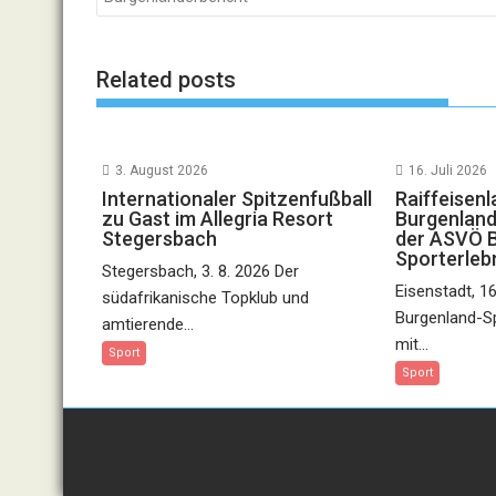
Related posts
3. August 2026
16. Juli 2026
Internationaler Spitzenfußball
Raiffeisen
zu Gast im Allegria Resort
Burgenland
Stegersbach
der ASVÖ 
Sporterleb
Stegersbach, 3. 8. 2026 Der
Eisenstadt, 1
südafrikanische Topklub und
Burgenland-Sp
amtierende...
mit...
Sport
Sport