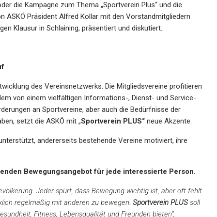
 oder die Kampagne zum Thema „Sportverein Plus“ und die
n ASKÖ Präsident Alfred Kollar mit den Vorstandmitgliedern
 Klausur in Schlaining, präsentiert und diskutiert.
uf
ntwicklung des Vereinsnetzwerks. Die Mitgliedsvereine profitieren
lem von einem vielfältigen Informations-, Dienst- und Service-
derungen an Sportvereine, aber auch die Bedürfnisse der
ben, setzt die ASKÖ mit „
Sportverein PLUS“
neue Akzente.
terstützt, andererseits bestehende Vereine motiviert, ihre
ssenden Bewegungsangebot für jede interessierte Person.
evölkerung. Jeder spürt, dass Bewegung wichtig ist, aber oft fehlt
rklich regelmäßig mit anderen zu bewegen.
Sportverein PLUS
soll
esundheit, Fitness, Lebensqualität und Freunden bieten“,