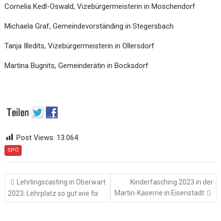
Cornelia Kedl-Oswald, Vizebürgermeisterin in Moschendorf
Michaela Graf, Gemeindevorständing in Stegersbach
Tanja Illedits, Vizebürgermeisterin in Ollersdorf
Martina Bugnits, Gemeinderätin in Bocksdorf
Post Views:
13.064
SPÖ
Beitragsnavigation
Lehrlingscasting in Oberwart
Kinderfasching 2023 in der
Martin-Kaserne in Eisenstadt
2023: Lehrplatz so gut wie fix