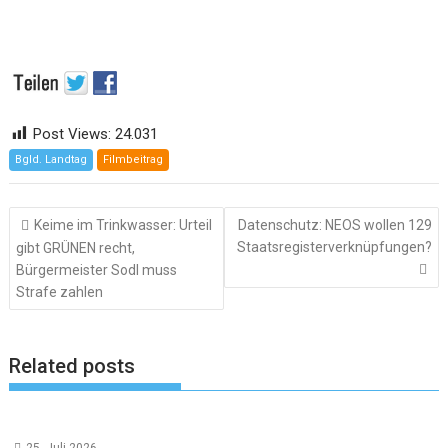
Post Views:
24.031
Bgld. Landtag
Filmbeitrag
Beitragsnavigation
Keime im Trinkwasser: Urteil
Datenschutz: NEOS wollen 129
Staatsregisterverknüpfungen?
gibt GRÜNEN recht,
Bürgermeister Sodl muss
Strafe zahlen
Related posts