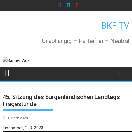
Skip
to
content
BKF TV
Unabhängig – Parteifrei – Neutral
45. Sitzung des burgenländischen Landtags –
Fragestunde
3. März 2023
Video
Eisenstadt, 2. 3. 2023