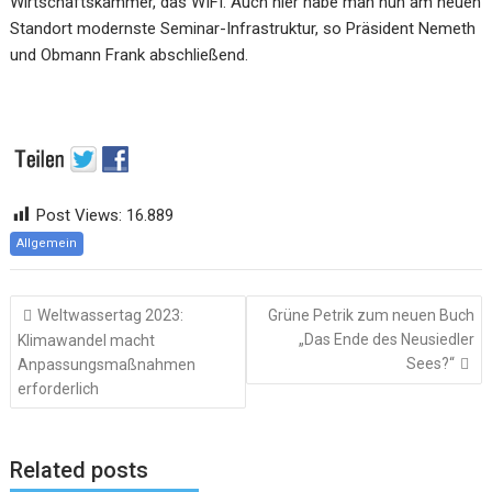
Wirtschaftskammer, das WIFI. Auch hier habe man nun am neuen
Standort modernste Seminar-Infrastruktur, so Präsident Nemeth
und Obmann Frank abschließend.
Post Views:
16.889
Allgemein
Beitragsnavigation
Weltwassertag 2023:
Grüne Petrik zum neuen Buch
„Das Ende des Neusiedler
Klimawandel macht
Sees?“
Anpassungsmaßnahmen
erforderlich
Related posts