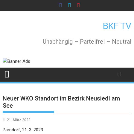
Skip
to
content
BKF TV
Unabhängig – Parteifrei – Neutral
Neuer WKO Standort im Bezirk Neusiedl am
See
21. März 2023
Parndorf, 21. 3. 2023