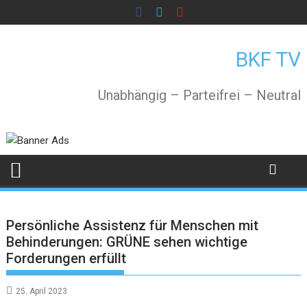
Skip
to
content
BKF TV
Unabhängig – Parteifrei – Neutral
Persönliche Assistenz für Menschen mit
Behinderungen: GRÜNE sehen wichtige
Forderungen erfüllt
25. April 2023