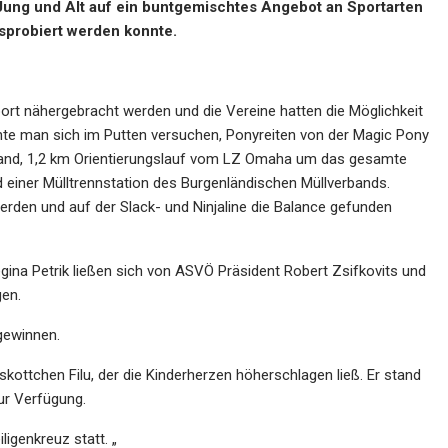
 Jung und Alt auf ein buntgemischtes Angebot an Sportarten
usprobiert werden konnte.
rt nähergebracht werden und die Vereine hatten die Möglichkeit
nte man sich im Putten versuchen, Ponyreiten von der Magic Pony
and, 1,2 km Orientierungslauf vom LZ Omaha um das gesamte
einer Mülltrennstation des Burgenländischen Müllverbands.
erden und auf der Slack- und Ninjaline die Balance gefunden
ina Petrik ließen sich von ASVÖ Präsident Robert Zsifkovits und
gen.
gewinnen.
ttchen Filu, der die Kinderherzen höherschlagen ließ. Er stand
ur Verfügung.
ligenkreuz statt. „