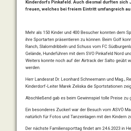
Kinderdorfs Pinkafeld. Auch diesmal durften sich
freuen, welches bei freiem Eintritt umfangreich a
Mehr als 150 Kinder und 400 Besucher konnten dem Spo
ihre Sportarten präsentieren zu können. Beim Golf kon
Ranch, Slalomdribbeln und Schuss vom FC Südburgenl
Gelände, Hundeführen mit dem SVO Pinkafeld Nord und 
Weiters konnte noch auf der Airtrack der Salto geübt w
werden.
Herr Landesrat Dr. Leonhard Schneemann und Mag.ₐ Reg
Kinderdorf-Leiter Marek Zeliska die Sportstationen zei
Abschließend gab es beim Gewinnspiel tolle Preise zu 
Ein besonderes Zuckerl war der Besuch vom ASVÖ Masko
natürlich für Fotos und Tanzeinlagen mit den Kindern z
Der nächste Familiensporttag findet am 24.6.2023 in Hei