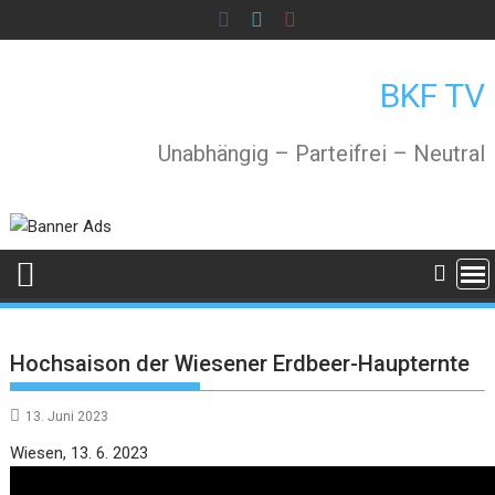
Skip
to
content
BKF TV
Unabhängig – Parteifrei – Neutral
Hochsaison der Wiesener Erdbeer-Haupternte
13. Juni 2023
Video
Wiesen, 13. 6. 2023
Player