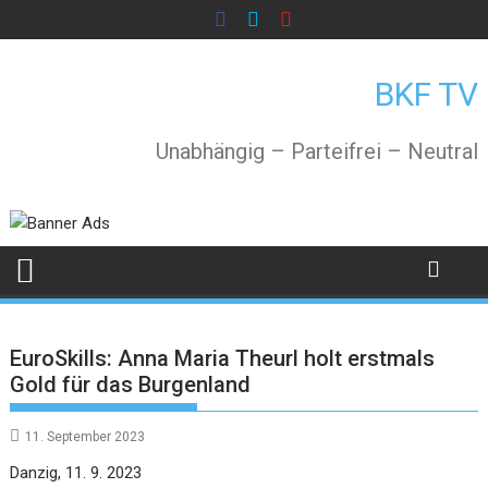
Skip
to
content
BKF TV
Unabhängig – Parteifrei – Neutral
EuroSkills: Anna Maria Theurl holt erstmals
Gold für das Burgenland
11. September 2023
Danzig, 11. 9. 2023