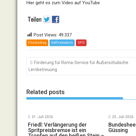
Hier geht es zum Video auf YouTube
Post Views:
49.337
Filmbeitrag
Kaffeetratsch
SPÖ
Beitragsnavigation
Förderung für Roma-Service für Außerschulische
Lernbetreuung
Related posts
31. Juli 2026
25. Juli 2026
Friedl: Verlängerung der
Bundesheer
Spritpreisbremse ist ein
Güssing
Tropfen auf den heißen Stein –