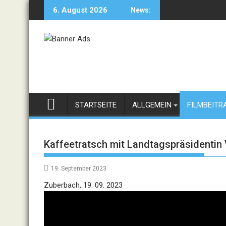
Skip
6. August 2026
News:
to
content
STARTSEITE
ALLGEMEIN
FILMBEITR
Kaffeetratsch mit Landtagspräsidentin
19. September 2023
Video
Zuberbach, 19. 09. 2023
Player