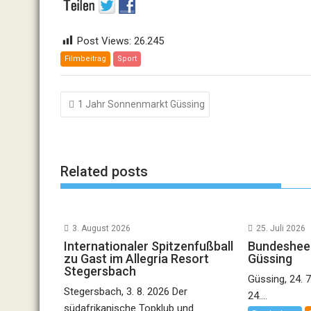
Post Views:
26.245
Filmbeitrag
Sport
Beitragsnavigation
1 Jahr Sonnenmarkt Güssing
Related posts
3. August 2026
25. Juli 2026
Internationaler Spitzenfußball
Bundesheer
zu Gast im Allegria Resort
Güssing
Stegersbach
Güssing, 24. 7
Stegersbach, 3. 8. 2026 Der
24....
südafrikanische Topklub und