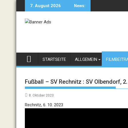
Skip
7. August 2026
News:
to
content
STARTSEITE
ALLGEMEIN
FILMBEITR
Fußball – SV Rechnitz : SV Olbendorf, 2
8. Oktober 2023
Video
Rechnitz, 6. 10. 2023
Player