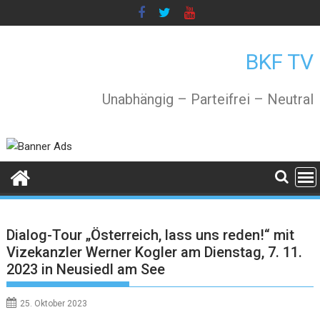
Skip
to
content
BKF TV
Unabhängig – Parteifrei – Neutral
Dialog-Tour „Österreich, lass uns reden!“ mit
Vizekanzler Werner Kogler am Dienstag, 7. 11.
2023 in Neusiedl am See
25. Oktober 2023