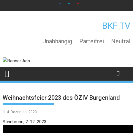
Skip
to
content
BKF TV
Unabhängig – Parteifrei – Neutral
Weihnachtsfeier 2023 des ÖZIV Burgenland
4. Dezember 2023
Video
Steinbrunn, 2. 12. 2023
Player