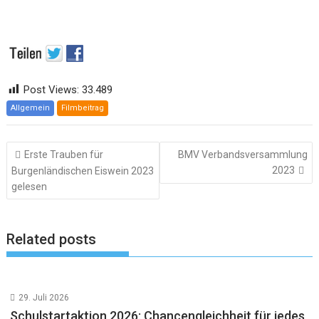
Post Views:
33.489
Allgemein
Filmbeitrag
Beitragsnavigation
Erste Trauben für
BMV Verbandsversammlung
2023
Burgenländischen Eiswein 2023
gelesen
Related posts
29. Juli 2026
Schulstartaktion 2026: Chancengleichheit für jedes