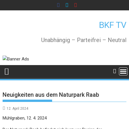
Skip
to
content
BKF TV
Unabhängig – Parteifrei – Neutral
Neuigkeiten aus dem Naturpark Raab
12. April 2024
Mühlgraben, 12. 4. 2024