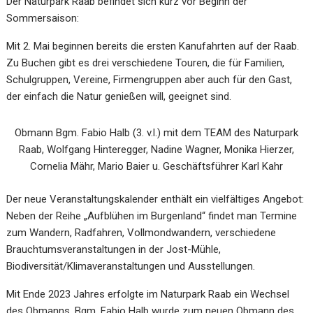
Der Naturpark Raab befindet sich kurz vor Beginn der
Sommersaison:
Mit 2. Mai beginnen bereits die ersten Kanufahrten auf der Raab.
Zu Buchen gibt es drei verschiedene Touren, die für Familien,
Schulgruppen, Vereine, Firmengruppen aber auch für den Gast,
der einfach die Natur genießen will, geeignet sind.
Obmann Bgm. Fabio Halb (3. v.l.) mit dem TEAM des Naturpark
Raab, Wolfgang Hinteregger, Nadine Wagner, Monika Hierzer,
Cornelia Mähr, Mario Baier u. Geschäftsführer Karl Kahr
Der neue Veranstaltungskalender enthält ein vielfältiges Angebot:
Neben der Reihe „Aufblühen im Burgenland“ findet man Termine
zum Wandern, Radfahren, Vollmondwandern, verschiedene
Brauchtumsveranstaltungen in der Jost-Mühle,
Biodiversität/Klimaveranstaltungen und Ausstellungen.
Mit Ende 2023 Jahres erfolgte im Naturpark Raab ein Wechsel
des Obmanns. Bgm. Fabio Halb wurde zum neuen Obmann des