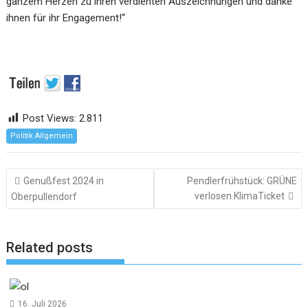
ganzem Herzen zu ihren verdienten Auszeichnungen und danke
ihnen für ihr Engagement!“
Post Views:
2.811
Politik Allgemein
Beitragsnavigation
Genußfest 2024 in
Pendlerfrühstück: GRÜNE
verlosen KlimaTicket
Oberpullendorf
Related posts
16. Juli 2026