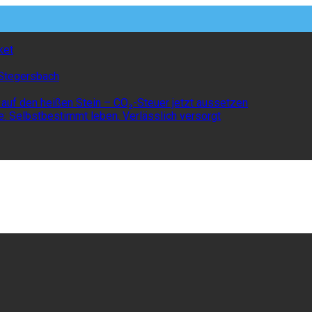
ket
t Stegersbach
n auf den heißen Stein – CO₂-Steuer jetzt aussetzen
e: Selbstbestimmt leben. Verlässlich versorgt