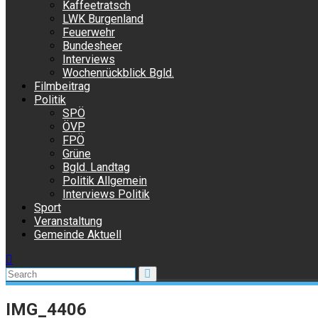
Kaffeetratsch
LWK Burgenland
Feuerwehr
Bundesheer
Interviews
Wochenrückblick Bgld.
Filmbeitrag
Politik
SPÖ
ÖVP
FPÖ
Grüne
Bgld. Landtag
Politik Allgemein
Interviews Politik
Sport
Veranstaltung
Gemeinde Aktuell
IMG_4406