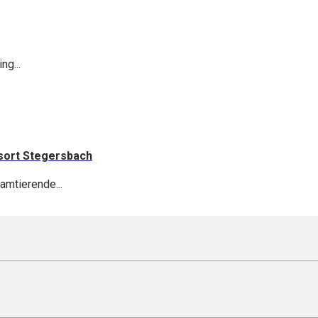
ng...
esort Stegersbach
amtierende...