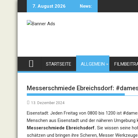
Skip
7. August 2026
News:
to
content
STARTSEITE
ALLGEMEIN
FILMBEITR
Messerschmiede Ebreichsdorf: #damesse
13. Dezember 2024
Eisenstadt: Jeden Freitag von 0800 bis 1200 ist #dame
Menschen aus Eisenstadt und der näheren Umgebung 
Messerschmiede Ebreichsdorf.
Sie wissen seine hoh
schätzen und bringen ihre Scheren, Messer Werkzeug