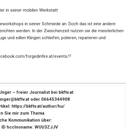
r in seiner mobilen Werkstatt
workshops in seiner Schmiede an. Doch das ist eine andere
erichten werden. In der Zwischenzeit nutzen sie die meisterlichen
ge und edlen Klingen schleifen, polieren, reparieren und
acebook.com/forgedinfire.at/events/?
nger – freier Journalist bei bkftv.at
unger@bkftv.at
oder 06645344908
tikel:
https://bkftv.at/author/hu/
en Sie mir zum Thema
iche Kommunikation über:
 ID hcclnoname: WUU3ZJJV