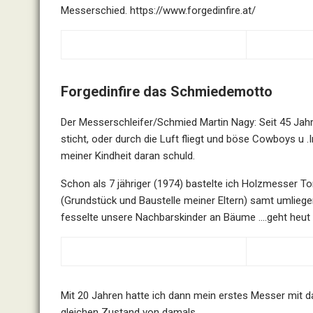
Messerschied.
https://www.forgedinfire.at/
Forgedinfire das Schmiedemotto
Der Messerschleifer/Schmied Martin Nagy: Seit 45 Jahre
sticht, oder durch die Luft fliegt und böse Cowboys u .
meiner Kindheit daran schuld.
Schon als 7 jähriger (1974) bastelte ich Holzmesser 
(Grundstück und Baustelle meiner Eltern) samt umlieg
fesselte unsere Nachbarskinder an Bäume ….geht heut a
Mit 20 Jahren hatte ich dann mein
erstes Messer
mit da
gleichen Zustand von damals.