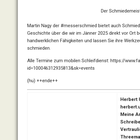
Der Schmiedemeiste
Martin Nagy der #messerschmied bietet auch Schmiede
Geschichte über die wir im Jänner 2025 direkt vor Ort b
handwerklichen Fähigkeiten und lassen Sie ihre Werkzeu
schmieden.
Alle Termine zum mobilen Schleifdienst:
https://www.f
id=100046312935813&sk=events
(hu) ++ende++
Herbert U
herbert.
Meine Ar
Schreib
Vertraul
Threema