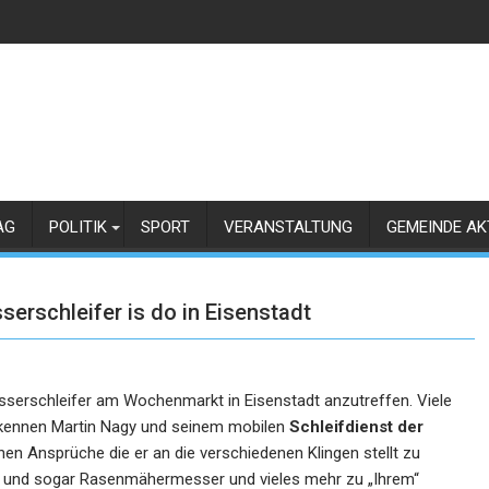
AG
POLITIK
SPORT
VERANSTALTUNG
GEMEINDE AK
rschleifer is do in Eisenstadt
sserschleifer am Wochenmarkt in Eisenstadt anzutreffen. Viele
kennen Martin Nagy und seinem mobilen
Schleifdienst der
en Ansprüche die er an die verschiedenen Klingen stellt zu
e und sogar Rasenmähermesser und vieles mehr zu „Ihrem“