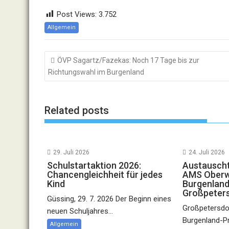
Post Views:
3.752
Allgemein
Beitragsnavigation
ÖVP Sagartz/Fazekas: Noch 17 Tage bis zur
Richtungswahl im Burgenland
Related posts
29. Juli 2026
24. Juli 2026
Schulstartaktion 2026:
Austauscht
Chancengleichheit für jedes
AMS Oberwa
Kind
Burgenland
Großpeter
Güssing, 29. 7. 2026 Der Beginn eines
Großpetersdor
neuen Schuljahres...
Burgenland-P
Allgemein