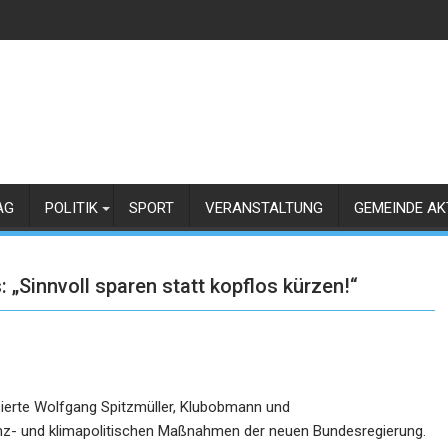
AG
POLITIK
SPORT
VERANSTALTUNG
GEMEINDE AK
Sinnvoll sparen statt kopflos kürzen!“
sierte Wolfgang Spitzmüller, Klubobmann und
anz- und klimapolitischen Maßnahmen der neuen Bundesregierung.