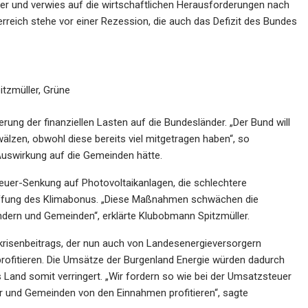
er und verwies auf die wirtschaftlichen Herausforderungen nach
rreich stehe vor einer Rezession, die auch das Defizit des Bundes
tzmüller, Grüne
rung der finanziellen Lasten auf die Bundesländer. „Der Bund will
älzen, obwohl diese bereits viel mitgetragen haben“, so
Auswirkung auf die Gemeinden hätte.
uer-Senkung auf Photovoltaikanlagen, die schlechtere
haffung des Klimabonus. „Diese Maßnahmen schwächen die
ndern und Gemeinden“, erklärte Klubobmann Spitzmüller.
iekrisenbeitrags, der nun auch von Landesenergieversorgern
ofitieren. Die Umsätze der Burgenland Energie würden dadurch
Land somit verringert. „Wir fordern so wie bei der Umsatzsteuer
r und Gemeinden von den Einnahmen profitieren“, sagte