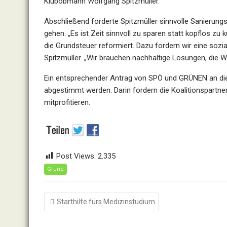
Klubobmann Wolfgang Spitzmüller.
Abschließend forderte Spitzmüller sinnvolle Sanierung
gehen. „Es ist Zeit sinnvoll zu sparen statt kopflos z
die Grundsteuer reformiert. Dazu fordern wir eine so
Spitzmüller. „Wir brauchen nachhaltige Lösungen, die W
Ein entsprechender Antrag von SPÖ und GRÜNEN an die
abgestimmt werden. Darin fordern die Koalitionspartne
mitprofitieren.
Post Views:
2.335
Grüne
Beitragsnavigation
Starthilfe fürs Medizinstudium