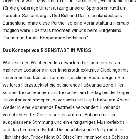
Oliver Pusswald, Mitveranstalter der Clubbings: „Wir bedanken uns
für die großartige Unterstützung unserer Sponsoren rund um
Porsche, Schlumberger, Red Bull und Raiffeisenlandesbank
Burgenland, ohne diese Partner so eine Veranstaltung niemals
möglich wäre. Ebenfalls möchten wir uns beim Burgenland
Tourismus für die Kooperation bedanken.“
Das Konzept von EISENSTADT IN WEISS
Während des Wochenendes erwarten die Gäste erneut an
mehreren Locations in der Innenstadt exklusive Clubbings mit
renommierten DJs, die für unvergessliche Beats sorgen. Ein
weiteres Herzstück ist die pulsierende Fußgängerzone: Hier
können Besucherinnen und Besucher am Freitag bei der langen
Einkaufsnacht shoppen, bevor sich die Hauptstraße am Abend
wieder in eine vibrierende Festmeile verwandelt. Livebands
verschiedenster Genres sorgen auf drei Bühnen für eine
ausgelassene Stimmung und ein einzigartiges Musikerlebnis –
und das bei freiem Eintritt. Die anschließende Party mit dem
Highlight der „Friday Night Ö3-Disco“ im Innenhof des Schloss