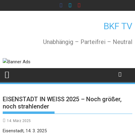
Skip
to
content
BKF TV
Unabhängig – Parteifrei – Neutral
EISENSTADT IN WEISS 2025 – Noch größer,
noch strahlender
14. März 2025
Eisenstadt, 14. 3. 2025