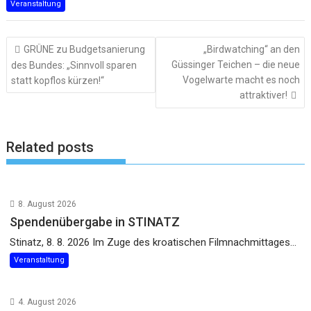
Veranstaltung
Beitragsnavigation
GRÜNE zu Budgetsanierung
„Birdwatching“ an den
Güssinger Teichen – die neue
des Bundes: „Sinnvoll sparen
Vogelwarte macht es noch
statt kopflos kürzen!“
attraktiver!
Related posts
8. August 2026
Spendenübergabe in STINATZ
Stinatz, 8. 8. 2026 Im Zuge des kroatischen Filmnachmittages...
Veranstaltung
4. August 2026