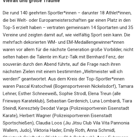
Vielfalt und große Träume
Die rund 140 geehrten Sportler*innen – darunter 18 Athlet*innen,
die bei Welt- oder Europameisterschaften gar einen Platz in den
Top-5 erzielt haben – vertraten gemeinsam 14 Sportarten und 35
Vereine und zeigten damit auf, wie vielfältig Sport sein kann. Die
mehrfach dekorierten WM- und EM-Medaillengewinner*innen
waren vor allem für die nächste Generation große Vorbilder, nicht
selten haben die Talente im Kurz-Talk mit Bernhard Fenz, der
souverän durch den Abend führte, auf die Frage nach ihren
nächsten Zielen mit einem bestimmten „Weltmeister will ich
werden!“ geantwortet. Aus dem Kreis der Top-Sportler*innen
waren Pascal Kratochwil (Bogensportverein Nickelsdorf), Tamara
Lehner, Esther Schneeweiß, Sophie Strodl, Elena Treun (alle
Frieways Karateklub), Sebastian Gerdenich, Luna Lombardi, Tiara
Steindl, Keresztely Deodat Varga (Polizeisportverein Eisenstadt
Karate), Herbert Wagner (Polizeisportverein Eisenstadt
Sportschießen), Claudia Loos (Jiu Jitsu Club Vila Vita Pannonia
Wallern, Judo), Viktoria Hader, Emily Roth, Anna Schmidl,