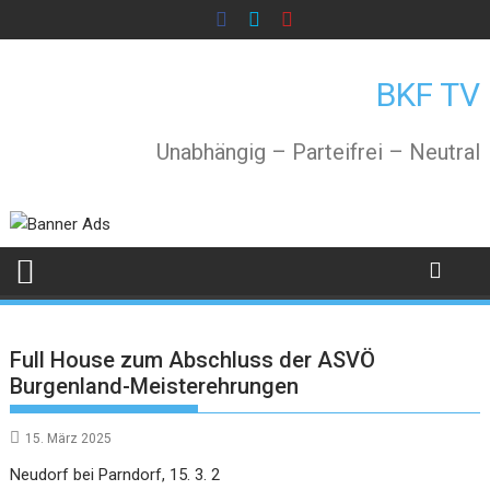
Skip
to
content
BKF TV
Unabhängig – Parteifrei – Neutral
Full House zum Abschluss der ASVÖ
Burgenland-Meisterehrungen
15. März 2025
Neudorf bei Parndorf, 15. 3. 2