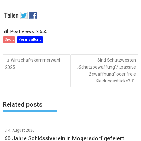
Post Views:
2.655
Sport
Veranstaltung
Beitragsnavigation
Wirtschaftskammerwahl
Sind Schutzwesten
„Schutzbewaffung“/ „passive
2025
Bewaffnung“ oder freie
Kleidungsstücke?
Related posts
4. August 2026
60 Jahre Schlösslverein in Mogersdorf gefeiert