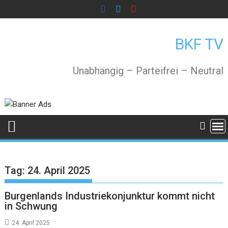
Skip
to
content
BKF TV
Unabhängig – Parteifrei – Neutral
Tag:
24. April 2025
Burgenlands Industriekonjunktur kommt nicht
in Schwung
24. April 2025