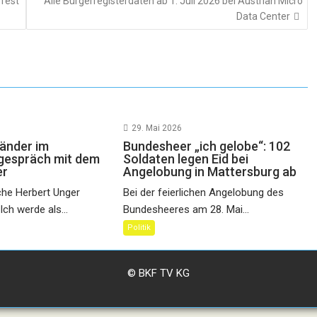
fest
Alle Bürgerregisterdaten ab 1. Juli 2026 bei Austrian Micro
Data Center
29. Mai 2026
länder im
Bundesheer „ich gelobe“: 102
gespräch mit dem
Soldaten legen Eid bei
er
Angelobung in Mattersburg ab
che Herbert Unger
Bei der feierlichen Angelobung des
Ich werde als...
Bundesheeres am 28. Mai...
Politik
© BKF TV KG