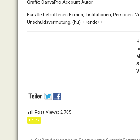
Grafik: CanvaPro Account Autor
Für alle betroffenen Firmen, Institutionen, Personen, V
Unschuldsvermutung. (hu) ++ende++
H
h
M
S
V
Post Views:
2.705
Politik
Beitragsnavigation