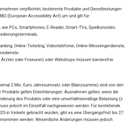
Unternehmen verpflichtet, bestimmte Produkte und Dienstleistungen
/882 (European Accessibility Act) um und gilt für:
), wie PCs, Smartphones, E-Reader, Smart-TVs, Spielkonsolen,
edienungsterminals.
nking, Online-Ticketing, Videotelefonie, Online-Messengerdienste,
nsdienste.
ei Ärzten oder Friseuren) oder Webshops müssen barrierefrei
aximal 2 Mio. Euro Jahresumsatz oder Bilanzsumme) sind von den
 Produkte gelten Erleichterungen. Ausnahmen gelten, wenn die
nderung des Produkts oder eine unverhältnismäßige Belastung (z.
muss jedoch im Einzelfall nachgewiesen werden. Für bestehende
25 in Verkehr gebracht wurden, gibt es eine Übergangsfrist bis 27.
orgenommen werden. Wesentliche Änderungen müssen jedoch