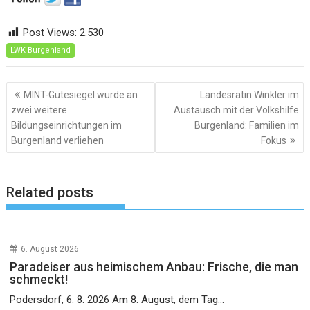
Post Views:
2.530
LWK Burgenland
Beitragsnavigation
MINT-Gütesiegel wurde an
Landesrätin Winkler im
zwei weitere
Austausch mit der Volkshilfe
Bildungseinrichtungen im
Burgenland: Familien im
Burgenland verliehen
Fokus
Related posts
6. August 2026
Paradeiser aus heimischem Anbau: Frische, die man
schmeckt!
Podersdorf, 6. 8. 2026 Am 8. August, dem Tag...