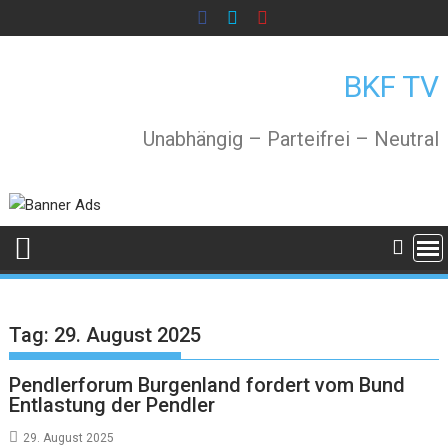
Skip
to
content
BKF TV
Unabhängig – Parteifrei – Neutral
Tag:
29. August 2025
Pendlerforum Burgenland fordert vom Bund
Entlastung der Pendler
29. August 2025