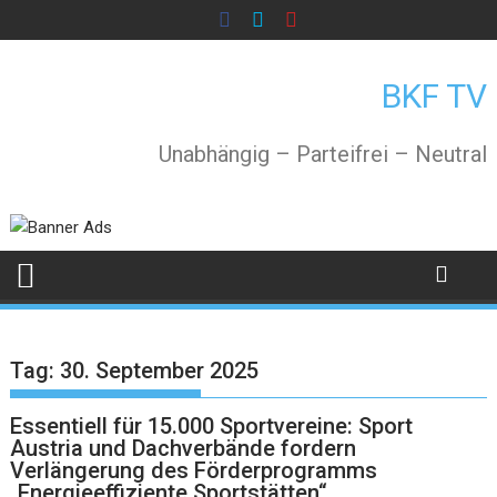
Skip
to
content
BKF TV
Unabhängig – Parteifrei – Neutral
Tag:
30. September 2025
Essentiell für 15.000 Sportvereine: Sport
Austria und Dachverbände fordern
Verlängerung des Förderprogramms
„Energieeffiziente Sportstätten“