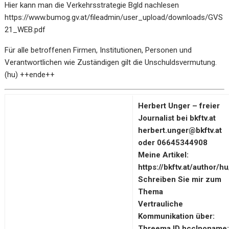
Hier kann man die Verkehrsstrategie Bgld nachlesen
https://www.bumog.gv.at/fileadmin/user_upload/downloads/GVS
21_WEB.pdf
Für alle betroffenen Firmen, Institutionen, Personen und
Verantwortlichen wie Zuständigen gilt die Unschuldsvermutung.
(hu) ++ende++
Herbert Unger – freier
Journalist bei bkftv.at
herbert.unger@bkftv.at
oder 06645344908
Meine Artikel:
https://bkftv.at/author/hu
Schreiben Sie mir zum
Thema
Vertrauliche
Kommunikation über:
Threema ID hcclnoname